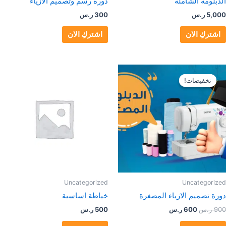
الدبلومة الشاملة
دورة رسم وتصميم الازياء
5,000
ر.س
300
ر.س
اشتركِ الان
اشتركِ الان
السعر
السعر
الأصلي
الحالي
تخفيضات!
تخفيضات!
هو:
هو:
900 ر.س.
600 ر.س.
Uncategorized
Uncategorized
دورة تصميم الازياء المصغرة
خياطة اساسية
900
ر.س
600
ر.س
500
ر.س