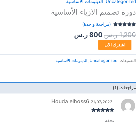
Uncategorized
,
الدبلومات الأساسية
دورة تصميم الازياء الأساسية
(مراجعة واحدة)
تم التقييم بـ
1,200
ر.س
800
ر.س
5.00
من 5
بناءً على
تقييم عميل
اشتركِ الان
واحد
التصنيفات:
Uncategorized
,
الدبلومات الأساسية
مراجعات (1)
Houda elhoss6
21/07/2023
تم التقييم
5
تحفه
من 5